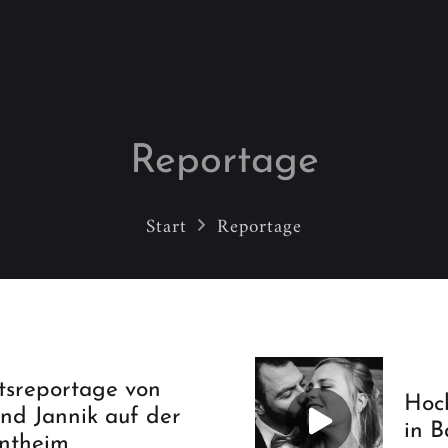
Reportage
Start
Reportage
tsreportage von
Hoc
und Jannik auf der
in 
ntheim