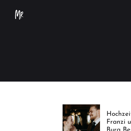
Hochzei
Franzi 
Burg Be